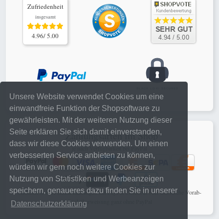
Zufriedenheit
insgesamt
4.96/ 5.00
Unsere Website verwendet Cookies um eine
einwandfreie Funktion der Shopsoftware zu
gewährleisten. Mit der weiteren Nutzung dieser
Seite erklären Sie sich damit einverstanden,
Zahlungsarten im Shop
dass wir diese Cookies verwenden. Um einen
je nach Verfügbarkeit bei PayPal
verbesserten Service anbieten zu können,
würden wir gern noch weitere Cookies zur
Nutzung von Statistiken und Werbeanzeigen
speichern, genaueres dazu finden Sie in unserer
schnelle, sichere online Zahlungen mit PayPal Checkout oder klassische Vorab-
Banküberweisung ganz ohne PayPal
Datenschutzerklärung