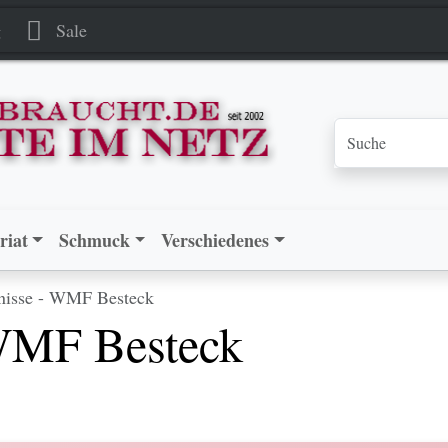
g
Sale
riat
Schmuck
Verschiedenes
nisse - WMF Besteck
 WMF Besteck