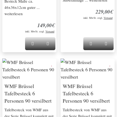
Silberauflage ... weiterlesen
Besteck Maße ca.
46x36x12cm guter ...
229,00€
weiterlesen
inkl. MwSt. zzgl.
Versand
149,00€
inkl. MwSt. zzgl.
Versand
WMF Brüssel
WMF Brüssel
Tafelbesteck 6
Tafelbesteck 6
Personen 90 versilbert
Personen 90 versilbert
Tafelbesteck von WMF aus
Tafelbesteck von WMF aus
der Serie Brüssel komplett mit
der Serie Brüssel komplett mit