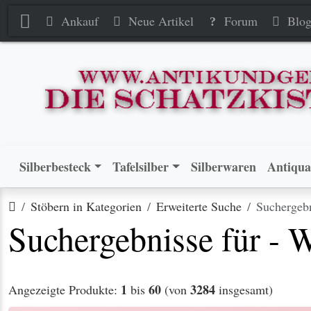
Ankauf
Neue Artikel
Forum
Blo
Silberbesteck
Tafelsilber
Silberwaren
Antiqua
Startseite
Stöbern in Kategorien
Erweiterte Suche
Suchergeb
Suchergebnisse für -
1
60
3284
Angezeigte Produkte:
bis
(von
insgesamt)