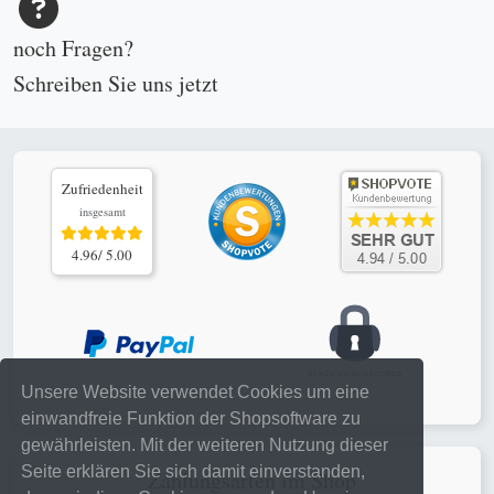
noch Fragen?
Schreiben Sie uns
jetzt
Zufriedenheit
insgesamt
4.96/ 5.00
Unsere Website verwendet Cookies um eine
einwandfreie Funktion der Shopsoftware zu
gewährleisten. Mit der weiteren Nutzung dieser
Seite erklären Sie sich damit einverstanden,
Zahlungsarten im Shop