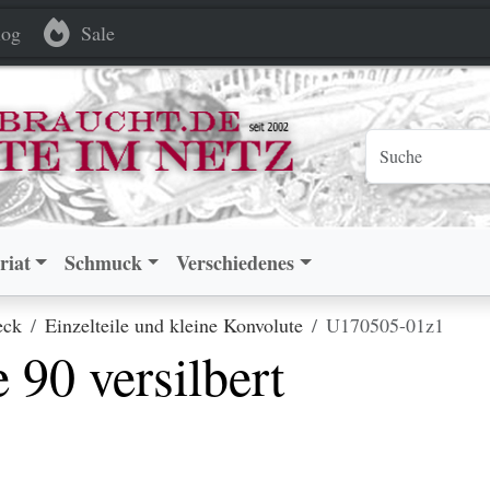
ilbert
ilbert
og
Sale
riat
Schmuck
Verschiedenes
eck
Einzelteile und kleine Konvolute
U170505-01z1
90 versilbert
.