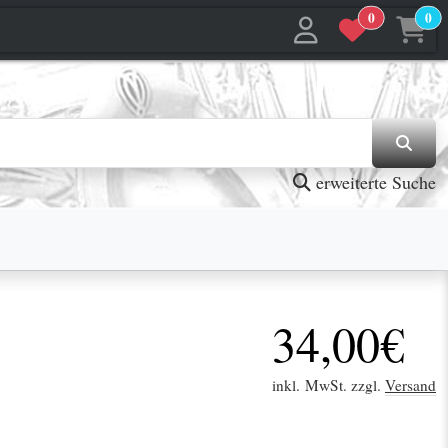
0
0
jetzt in den Warenkorb
jetzt in den Warenkorb
erweiterte Suche
34,00€
inkl. MwSt. zzgl.
Versand