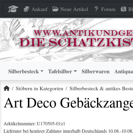
Art Deco Gebäckzange 90 vers
Art Deco Gebäckzange 90 vers
Ankauf
Neue Artikel
Forum
Bl
Silberbesteck
Tafelsilber
Silberwaren
Antiqua
Startseite
Stöbern in Kategorien
Silberbesteck & antikes Best
Art Deco Gebäckzange 
Arktikelnummer: U170505-01z1
Lieferung bei heutiger Zahlung innerhalb Deutschlands 10.08.-10.08