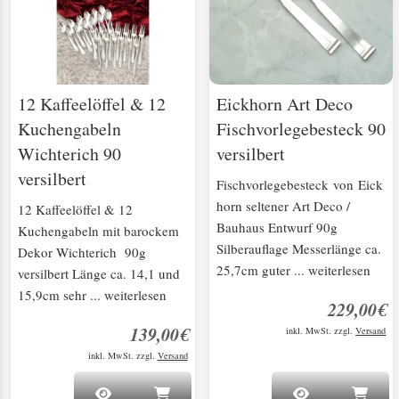
12 Kaffeelöffel & 12
Eickhorn Art Deco
Kuchengabeln
Fischvorlegebesteck 90
Wichterich 90
versilbert
versilbert
Fischvorlegebesteck von Eick
horn seltener Art Deco /
12 Kaffeelöffel & 12
Bauhaus Entwurf 90g
Kuchengabeln mit barockem
Silberauflage Messerlänge ca.
Dekor Wichterich 90g
25,7cm guter ... weiterlesen
versilbert Länge ca. 14,1 und
15,9cm sehr ... weiterlesen
229,00€
139,00€
inkl. MwSt. zzgl.
Versand
inkl. MwSt. zzgl.
Versand