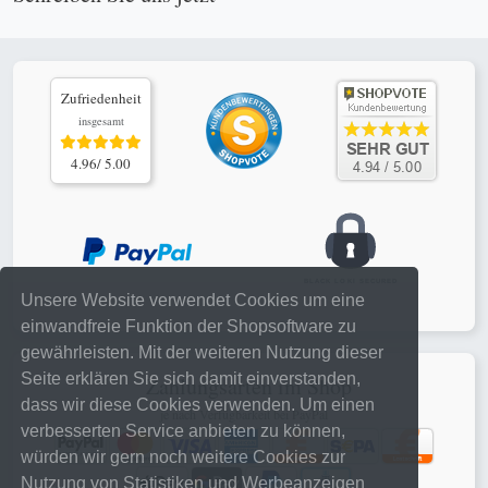
Zufriedenheit
insgesamt
4.96/ 5.00
Unsere Website verwendet Cookies um eine
einwandfreie Funktion der Shopsoftware zu
gewährleisten. Mit der weiteren Nutzung dieser
Seite erklären Sie sich damit einverstanden,
Zahlungsarten im Shop
dass wir diese Cookies verwenden. Um einen
je nach Verfügbarkeit bei PayPal
verbesserten Service anbieten zu können,
würden wir gern noch weitere Cookies zur
Nutzung von Statistiken und Werbeanzeigen