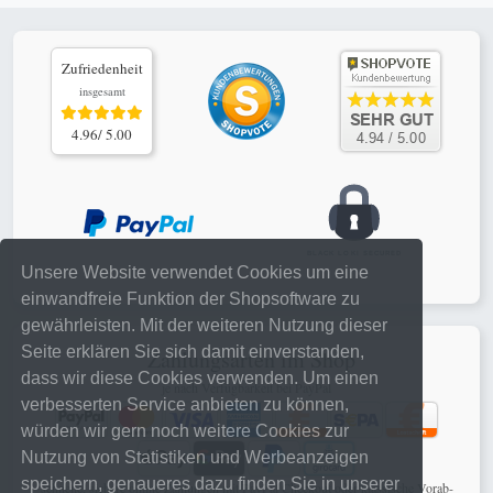
Zufriedenheit
insgesamt
4.96/ 5.00
Unsere Website verwendet Cookies um eine
einwandfreie Funktion der Shopsoftware zu
gewährleisten. Mit der weiteren Nutzung dieser
Seite erklären Sie sich damit einverstanden,
Zahlungsarten im Shop
dass wir diese Cookies verwenden. Um einen
je nach Verfügbarkeit bei PayPal
verbesserten Service anbieten zu können,
würden wir gern noch weitere Cookies zur
Nutzung von Statistiken und Werbeanzeigen
speichern, genaueres dazu finden Sie in unserer
schnelle, sichere online Zahlungen mit PayPal Checkout oder klassische Vorab-