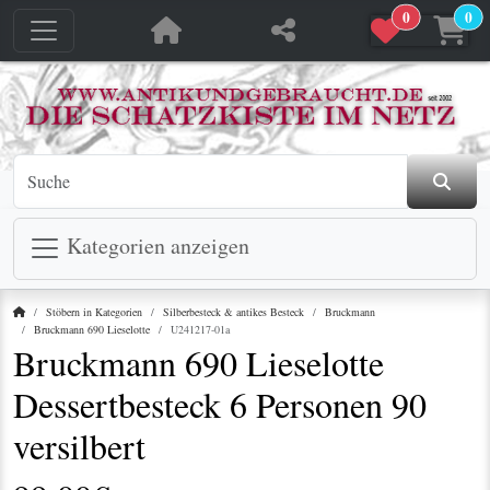
0
0
jetzt in den Warenkorb
jetzt in den Warenkorb
Kategorien anzeigen
Startseite
Stöbern in Kategorien
Silberbesteck & antikes Besteck
Bruckmann
Bruckmann 690 Lieselotte
U241217-01a
Bruckmann 690 Lieselotte
Dessertbesteck 6 Personen 90
versilbert