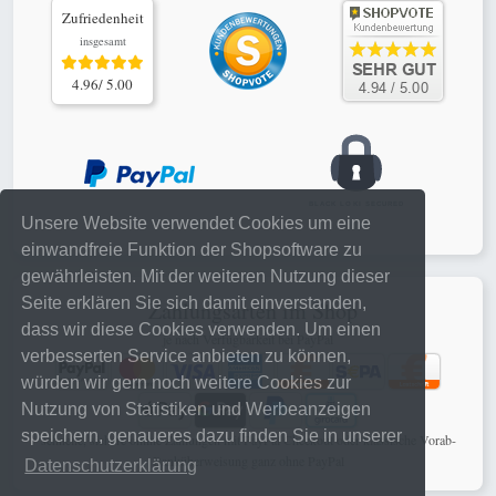
Zufriedenheit
insgesamt
4.96/ 5.00
Unsere Website verwendet Cookies um eine
einwandfreie Funktion der Shopsoftware zu
gewährleisten. Mit der weiteren Nutzung dieser
Seite erklären Sie sich damit einverstanden,
Zahlungsarten im Shop
dass wir diese Cookies verwenden. Um einen
je nach Verfügbarkeit bei PayPal
verbesserten Service anbieten zu können,
würden wir gern noch weitere Cookies zur
Nutzung von Statistiken und Werbeanzeigen
speichern, genaueres dazu finden Sie in unserer
schnelle, sichere online Zahlungen mit PayPal Checkout oder klassische Vorab-
Banküberweisung ganz ohne PayPal
Datenschutzerklärung