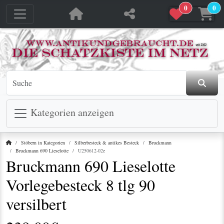
0
0
jetzt in den Warenkorb
jetzt in den Warenkorb
Kategorien anzeigen
Startseite
Stöbern in Kategorien
Silberbesteck & antikes Besteck
Bruckmann
Bruckmann 690 Lieselotte
U250612-02e
Bruckmann 690 Lieselotte
Vorlegebesteck 8 tlg 90
versilbert