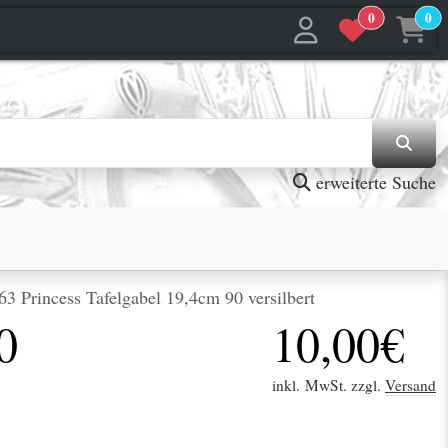
0
0
jetzt in den Warenkorb
jetzt in den Warenkorb
erweiterte Suche
 Princess Tafelgabel 19,4cm 90 versilbert
0
10,00€
inkl. MwSt. zzgl.
Versand