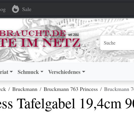
gabel 19,4cm 90 versilbert
gabel 19,4cm 90 versilbert
og
Sale
riat
Schmuck
Verschiedenes
eck
Bruckmann
Bruckmann 763 Princess
Bruckmann 763
ss Tafelgabel 19,4cm 9