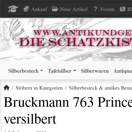
Bruckmann 763 Princess Tafel
Bruckmann 763 Princess Tafel
Ankauf
Neue Artikel
Forum
Bl
Silberbesteck
Tafelsilber
Silberwaren
Antiqua
Startseite
Stöbern in Kategorien
Silberbesteck & antikes Best
Bruckmann 763 Prince
versilbert