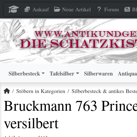
Bruckmann 763 Princess Tafel
Bruckmann 763 Princess Tafel
Ankauf
Neue Artikel
Forum
Bl
Silberbesteck
Tafelsilber
Silberwaren
Antiqua
Startseite
Stöbern in Kategorien
Silberbesteck & antikes Best
Bruckmann 763 Prince
versilbert