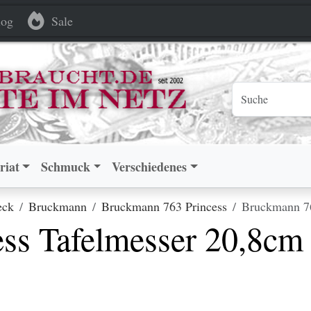
messer 20,8cm 90 versilbert
messer 20,8cm 90 versilbert
og
Sale
riat
Schmuck
Verschiedenes
eck
Bruckmann
Bruckmann 763 Princess
Bruckmann 76
ss Tafelmesser 20,8cm