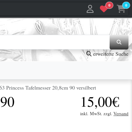
0
0
jetzt in den Warenkorb
jetzt in den Warenkorb
erweiterte Suche
3 Princess Tafelmesser 20,8cm 90 versilbert
 90
15,00€
inkl. MwSt. zzgl.
Versand