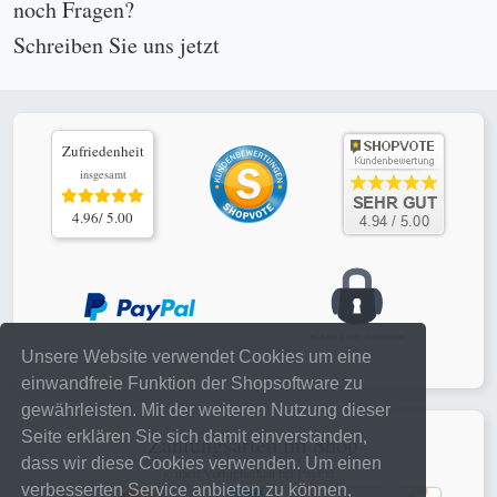
noch Fragen?
Schreiben Sie uns
jetzt
Zufriedenheit
insgesamt
4.96/ 5.00
Unsere Website verwendet Cookies um eine
einwandfreie Funktion der Shopsoftware zu
gewährleisten. Mit der weiteren Nutzung dieser
Seite erklären Sie sich damit einverstanden,
Zahlungsarten im Shop
dass wir diese Cookies verwenden. Um einen
je nach Verfügbarkeit bei PayPal
verbesserten Service anbieten zu können,