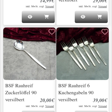
14,99€
29,00€
inkl. MwSt. zzgl.
Versand
inkl. MwSt. zzgl.
Versand
BSF Rauhreif
BSF Rauhreif 6
Zuckerlöffel 90
Kuchengabeln 90
versilbert
versilbert
20,00€
39,00€
inkl. MwSt. zzgl.
Versand
inkl. MwSt. zzgl.
Versand