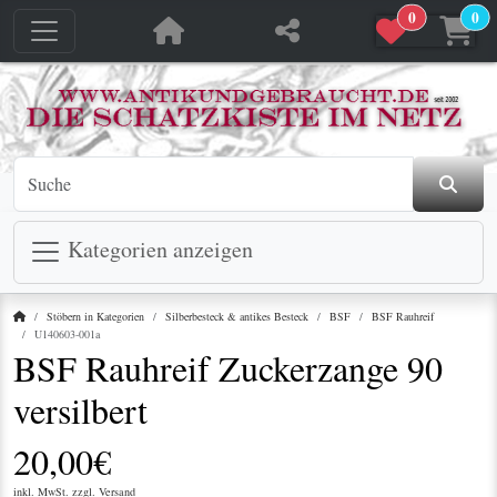
0
0
jetzt in den Warenkorb
jetzt in den Warenkorb
Kategorien anzeigen
Startseite
Stöbern in Kategorien
Silberbesteck & antikes Besteck
BSF
BSF Rauhreif
U140603-001a
BSF Rauhreif Zuckerzange 90
versilbert
20,00€
inkl. MwSt. zzgl.
Versand