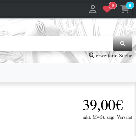
0
0
jetzt in den Warenkorb
jetzt in den Warenkorb
erweiterte Suche
39,00€
inkl. MwSt. zzgl.
Versand