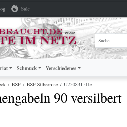
n 90 versilbert
n 90 versilbert
og
Sale
riat
Schmuck
Verschiedenes
eck
BSF
BSF Silberrose
U250831-01e
engabeln 90 versilbert
.