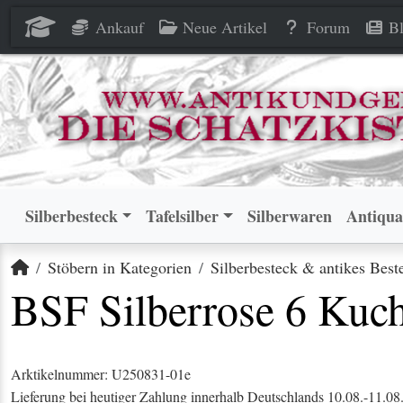
BSF Silberrose 6 Kuchengabel
BSF Silberrose 6 Kuchengabel
Ankauf
Neue Artikel
Forum
Bl
Silberbesteck
Tafelsilber
Silberwaren
Antiqua
Startseite
Stöbern in Kategorien
Silberbesteck & antikes Best
BSF Silberrose 6 Kuch
Arktikelnummer: U250831-01e
Lieferung bei heutiger Zahlung innerhalb Deutschlands 10.08.-11.08