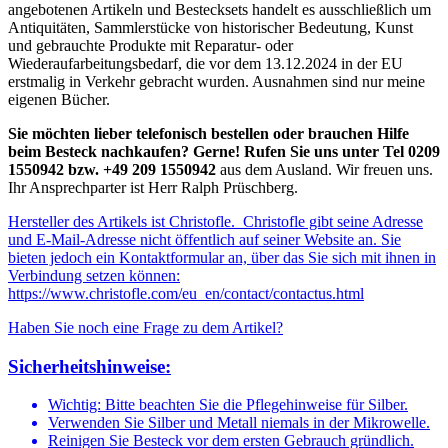
angebotenen Artikeln und Bestecksets handelt es ausschließlich um
Antiquitäten, Sammlerstücke von historischer Bedeutung, Kunst
und gebrauchte Produkte mit Reparatur- oder
Wiederaufarbeitungsbedarf, die vor dem 13.12.2024 in der EU
erstmalig in Verkehr gebracht wurden. Ausnahmen sind nur meine
eigenen Bücher.
Sie möchten lieber telefonisch bestellen oder brauchen Hilfe
beim Besteck nachkaufen? Gerne! Rufen Sie uns unter Tel 0209
1550942 bzw. +49 209 1550942
aus dem Ausland. Wir freuen uns.
Ihr Ansprechparter ist Herr Ralph Prüschberg.
Hersteller des Artikels ist Christofle. Christofle gibt seine Adresse
und E-Mail-Adresse nicht öffentlich auf seiner Website an. Sie
bieten jedoch ein Kontaktformular an, über das Sie sich mit ihnen in
Verbindung setzen können:
https://www.christofle.com/eu_en/contact/contactus.html
Haben Sie noch eine Frage zu dem Artikel?
Sicherheitshinweise:
Wichtig: Bitte beachten Sie die Pflegehinweise für Silber.
Verwenden Sie Silber und Metall niemals in der Mikrowelle.
Reinigen Sie Besteck vor dem ersten Gebrauch gründlich.