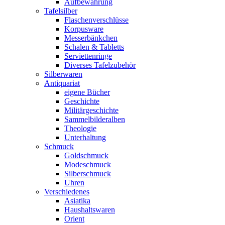
Aufbewahrung
Tafelsilber
Flaschen­verschlüsse
Korpusware
Messer­­bänkchen
Schalen & Tabletts
Servietten­ringe
Diverses Tafel­zubehör
Silberwaren
Antiquariat
eigene Bücher
Geschichte
Militär­geschichte
Sammelbilder­alben
Theologie
Unterhaltung
Schmuck
Goldschmuck
Modeschmuck
Silberschmuck
Uhren
Verschiedenes
Asiatika
Haushalts­waren
Orient