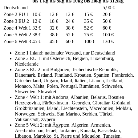
bis 1 kg
bis 5kg
bis 10kg
bis 20kg
bis 31,5kg
Deutschland
5,90 €
Zone 2 EU 1
10 €
12 €
12 €
15 €
20 €
Zone 3 EU 2
12 €
18 €
24 €
35 €
50 €
Zone 4 Welt 1
32 €
32 €
38 €
52 €
60 €
Zone 5 Welt 2
38 €
38 €
52 €
75 €
100 €
Zone 6 Welt 3
45 €
45 €
60 €
100 €
130 €
Zone 1 Inland: nationaler Versand, nur Deutschland
Zone 2 EU 1: mit Österreich, Belgien, Luxemburg,
Niederlande
Zone 3 EU 2: mit Bulgarien, Tschechische Repuplik,
Dänemark, Estland, Finnland, Kroatien, Spanien, Frankreich,
Griechenland, Ungarn, Irland, Italien, Litauen, Lettland,
Monaco, Malta, Polen, Portugal, Rumänien, Schweden,
Slowenien, Slowakei
Zone 4 Welt 1: mit Andorra, Albanien, Belarus, Bosnien-
Herzegovina, Färöer-Inseln , Georgien, Gibraltar, Grönland,
Großbritannien, Island, Liechtenstein, Mazedonien, Moldau,
Norwegen, Schweiz, San Marino, Serbien, Türkei,
Vatikanstadt, Zypern
Zone 5 Welt 2: mit Ägypten, Algerien, Armenien,
Aserbaidschan, Israel, Jordanien, Kanada, Kasachstan,
Libanon, Marokko, St. Pierre und Miquelon, Tunesien,