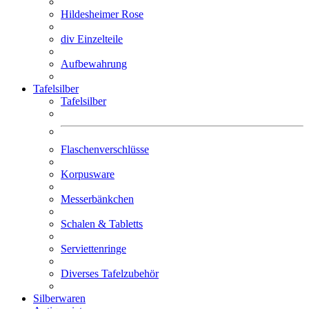
Hildesheimer Rose
div Einzelteile
Aufbewahrung
Tafelsilber
Tafelsilber
Flaschen­verschlüsse
Korpusware
Messer­­bänkchen
Schalen & Tabletts
Servietten­ringe
Diverses Tafel­zubehör
Silberwaren