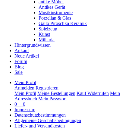
antike Möbel
Antikes Gerät
Musik­instrumente
Porzellan & Glas
Gallo Piroschka Keramik
Spielzeug
Kunst
Militaria
Hintergrundwissen
Ankauf
Neue Artikel
Forum
Blog
Sale
Mein Profil
Anmelden
Registrieren
Mein Profil
Meine Bestellungen
Kauf Widerrufen
Mein
Adressbuch
Mein Passwort
0
0
Impressum
Datenschutzbestimmungen
Allgemeine Geschäftsbedingungen
Liefer- und Versandkosten