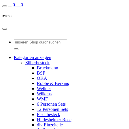
0
0
Menü
Kategorien anzeigen
Silberbesteck
Bruckmann
BSF
OKA
Robbe & Berking
Wellner
Wilkens
WMF
6 Personen Sets
12 Personen Sets
Fischbesteck
Hildesheimer Rose
div Einzelteile