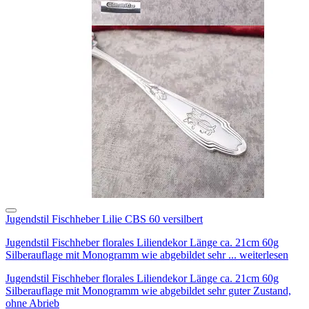
Jugendstil Fischheber Lilie CBS 60 versilbert
Jugendstil Fischheber florales Liliendekor Länge ca. 21cm 60g
Silberauflage mit Monogramm wie abgebildet sehr ... weiterlesen
Jugendstil Fischheber florales Liliendekor Länge ca. 21cm 60g
Silberauflage mit Monogramm wie abgebildet sehr guter Zustand,
ohne Abrieb