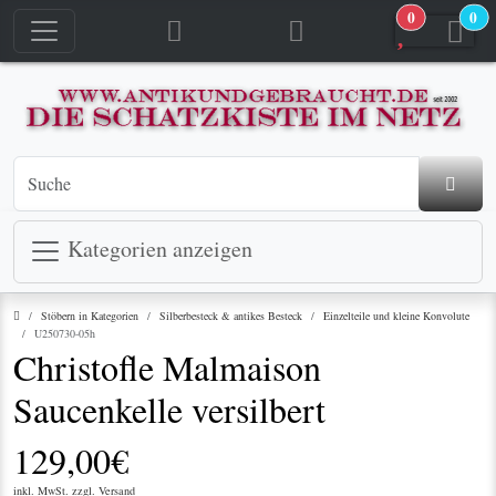
0
0
jetzt in den Warenkorb
jetzt in den Warenkorb
Kategorien anzeigen
Startseite
Stöbern in Kategorien
Silberbesteck & antikes Besteck
Einzelteile und kleine Konvolute
U250730-05h
Christofle Malmaison
Saucenkelle versilbert
129,00€
inkl. MwSt. zzgl.
Versand