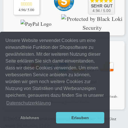
4.96/ 5.00
Unsere Website verwendet Cookies um eine
einwandfreie Funktion der Shopsoftware zu
Zahlungsarten im Shop
gewährleisten. Mit der weiteren Nutzung dieser
je nach Verfügbarkeit bei PayPal
Seite erklären Sie sich damit einverstanden,
dass wir diese Cookies verwenden. Um einen
verbesserten Service anbieten zu können,
würden wir gern noch weitere Cookies zur
Nutzung von Statistiken und Werbeanzeigen
speichern, genaueres dazu finden Sie in unserer
schnelle, sichere online Zahlungen mit PayPal Checkout oder klassische Vorab-
Banküberweisung ganz ohne PayPal
Datenschutzerklärung
Ablehnen
Erlauben
© 2002-2026
www.antikundgebraucht.de
|
Silber: 55,00 €/oz
(Stand: 08.08.2026 17:52)