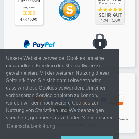
Zufriedenheit
insgesamt
4.96/ 5.00
Unsere Website verwendet Cookies um eine
einwandfreie Funktion der Shopsoftware zu
gewährleisten. Mit der weiteren Nutzung dieser
Seite erklären Sie sich damit einverstanden,
Zahlungsarten im Shop
dass wir diese Cookies verwenden. Um einen
je nach Verfügbarkeit bei PayPal
verbesserten Service anbieten zu können,
würden wir gern noch weitere Cookies zur
Nutzung von Statistiken und Werbeanzeigen
speichern, genaueres dazu finden Sie in unserer
schnelle, sichere online Zahlungen mit PayPal Checkout oder klassische Vorab-
Banküberweisung ganz ohne PayPal
Datenschutzerklärung