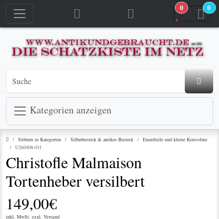
0
0
jetzt in den Warenkorb
jetzt in den Warenkorb
Kategorien anzeigen
Startseite
Stöbern in Kategorien
Silberbesteck & antikes Besteck
Einzelteile und kleine Konvolute
U260408-01f
Christofle Malmaison
Tortenheber versilbert
149,00€
inkl. MwSt. zzgl.
Versand