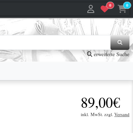
0
0
jetzt in den Warenkorb
jetzt in den Warenkorb
erweiterte Suche
89,00€
inkl. MwSt. zzgl.
Versand