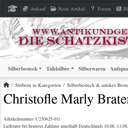
Christofle Marly Bratengabel 
Christofle Marly Bratengabel 
Ankauf
Neue Artikel
Forum
Bl
Silberbesteck
Tafelsilber
Silberwaren
Antiqua
Startseite
Stöbern in Kategorien
Silberbesteck & antikes Best
Christofle Marly Brate
Arktikelnummer: U250625-01l
Lieferung bei heutiger Zahlung innerhalb Deutschlands 10.08.-11.08