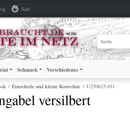
versilbert
versilbert
og
Sale
riat
Schmuck
Verschiedenes
eck
Einzelteile und kleine Konvolute
U250625-01l
ngabel versilbert
.