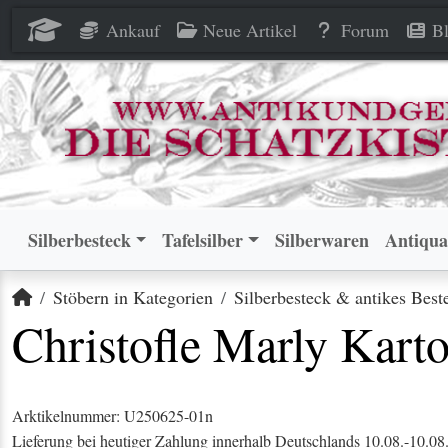
Christofle Marly Kartoffellöff
Christofle Marly Kartoffellöff
Ankauf
Neue Artikel
Forum
Bl
Silberbesteck
Tafelsilber
Silberwaren
Antiqua
Startseite
Stöbern in Kategorien
Silberbesteck & antikes Best
Christofle Marly Kartof
Arktikelnummer: U250625-01n
Lieferung bei heutiger Zahlung innerhalb Deutschlands 10.08.-10.08