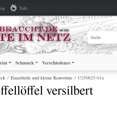
el versilbert
el versilbert
og
Sale
riat
Schmuck
Verschiedenes
eck
Einzelteile und kleine Konvolute
U250625-01n
fellöffel versilbert
.