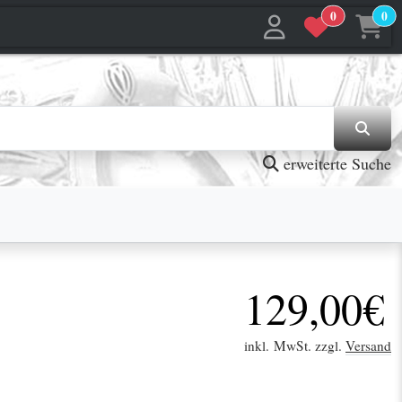
0
0
jetzt in den Warenkorb
jetzt in den Warenkorb
erweiterte Suche
129,00€
inkl. MwSt. zzgl.
Versand