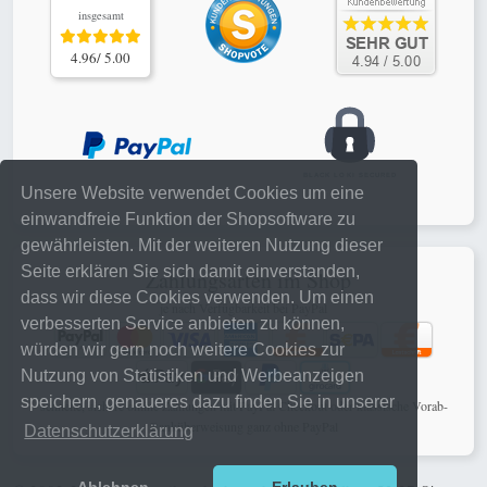
insgesamt
4.96/ 5.00
Unsere Website verwendet Cookies um eine
einwandfreie Funktion der Shopsoftware zu
gewährleisten. Mit der weiteren Nutzung dieser
Seite erklären Sie sich damit einverstanden,
Zahlungsarten im Shop
dass wir diese Cookies verwenden. Um einen
je nach Verfügbarkeit bei PayPal
verbesserten Service anbieten zu können,
würden wir gern noch weitere Cookies zur
Nutzung von Statistiken und Werbeanzeigen
speichern, genaueres dazu finden Sie in unserer
schnelle, sichere online Zahlungen mit PayPal Checkout oder klassische Vorab-
Banküberweisung ganz ohne PayPal
Datenschutzerklärung