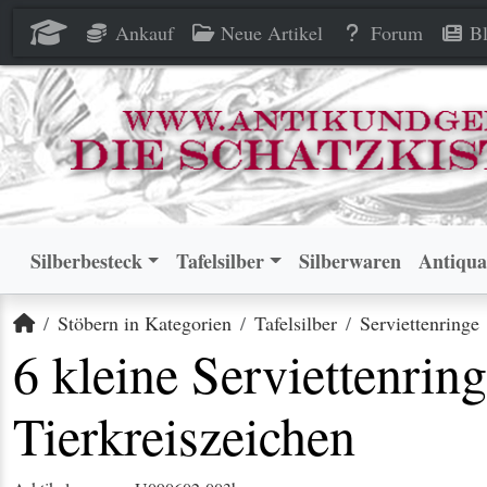
6 kleine Serviettenringe 800 
6 kleine Serviettenringe 800 
Ankauf
Neue Artikel
Forum
Bl
Silberbesteck
Tafelsilber
Silberwaren
Antiqua
Startseite
Stöbern in Kategorien
Tafelsilber
Serviettenringe
6 kleine Serviettenrin
Tierkreiszeichen