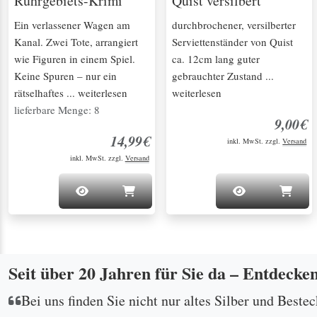
Ruhrgebiets-Krimi
Quist versilbert
Ein verlassener Wagen am
durchbrochener, versilberter
Kanal. Zwei Tote, arrangiert
Serviettenständer von Quist
wie Figuren in einem Spiel.
ca. 12cm lang guter
Keine Spuren – nur ein
gebrauchter Zustand ...
rätselhaftes ... weiterlesen
weiterlesen
lieferbare Menge: 8
9,00€
14,99€
inkl. MwSt. zzgl.
Versand
inkl. MwSt. zzgl.
Versand
Seit über 20 Jahren für Sie da – Entdecke
Bei uns finden Sie nicht nur altes Silber und Beste