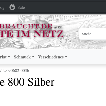
Silber Tierkreiszeichen
Silber Tierkreiszeichen
og
Sale
riat
Schmuck
Verschiedenes
U090602-003b
ge 800 Silber