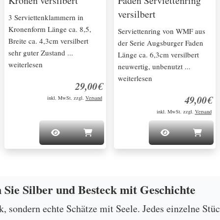
Kronen versilbert
Faden Serviettenring
versilbert
3 Serviettenklammern in
Kronenform Länge ca. 8,5,
Serviettenring von WMF aus
Breite ca. 4,3cm versilbert
der Serie Augsburger Faden
sehr guter Zustand ...
Länge ca. 6,3cm versilbert
weiterlesen
neuwertig, unbenutzt ...
weiterlesen
29,00€
49,00€
inkl. MwSt. zzgl.
Versand
inkl. MwSt. zzgl.
Versand
n Sie Silber und Besteck mit Geschichte
ck, sondern echte Schätze mit Seele. Jedes einzelne Stü