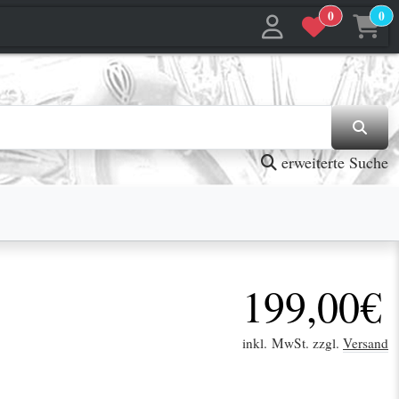
0
0
jetzt in den Warenkorb
jetzt in den Warenkorb
erweiterte Suche
199,00€
inkl. MwSt. zzgl.
Versand