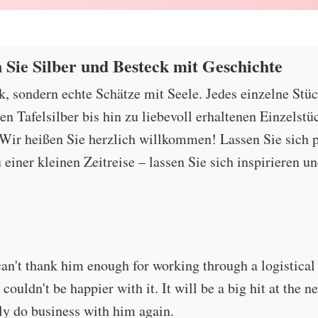
n Sie Silber und Besteck mit Geschichte
ck, sondern echte Schätze mit Seele. Jedes einzelne Stü
 Tafelsilber bis hin zu liebevoll erhaltenen Einzelstü
ir heißen Sie herzlich willkommen! Lassen Sie sich p
u einer kleinen Zeitreise – lassen Sie sich inspirieren
can't thank him enough for working through a logistical
 couldn't be happier with it. It will be a big hit at the
ly do business with him again.