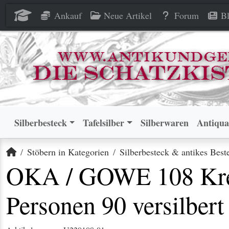
OKA / GOWE 108 Kreuzband Fi
OKA / GOWE 108 Kreuzband Fi
Ankauf
Neue Artikel
Forum
Bl
Silberbesteck
Tafelsilber
Silberwaren
Antiqua
Startseite
Stöbern in Kategorien
Silberbesteck & antikes Best
OKA / GOWE 108 Kreu
Personen 90 versilbert