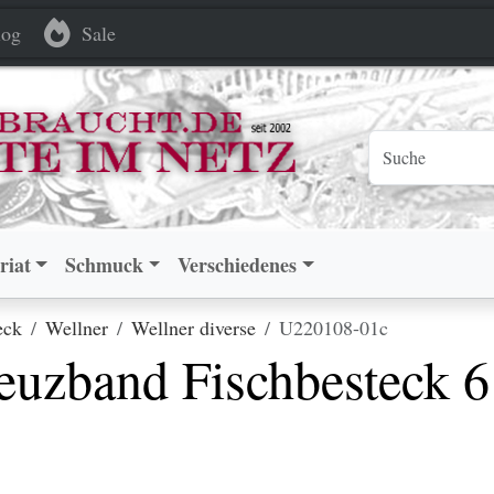
schbesteck 6 Personen 90 versilbert
schbesteck 6 Personen 90 versilbert
og
Sale
riat
Schmuck
Verschiedenes
eck
Wellner
Wellner diverse
U220108-01c
zband Fischbesteck 6