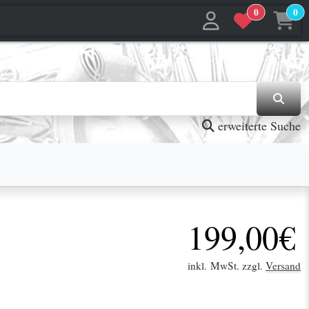
0
0
jetzt in den Warenkorb
jetzt in den Warenkorb
erweiterte Suche
199,00€
inkl. MwSt. zzgl.
Versand