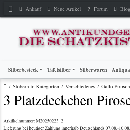
3 Platzdeckchen Piroschka Ro
3 Platzdeckchen Piroschka Ro
Ankauf
Neue Artikel
Forum
Blo
Silberbesteck
Tafelsilber
Silberwaren
Antiqua
Startseite
Stöbern in Kategorien
Verschiedenes
Gallo Pirosc
3 Platzdeckchen Piros
Arktikelnummer: M20250223_2
Lieferung bei heutiger Zahlung innerhalb Deutschlands 07.08.-10.08