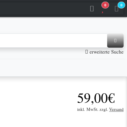
0
0
jetzt in den Warenkorb
jetzt in den Warenkorb
erweiterte Suche
59,00€
inkl. MwSt. zzgl.
Versand