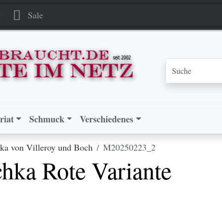
te Variante
te Variante
g
Sale
riat
Schmuck
Verschiedenes
hka von Villeroy und Boch
M20250223_2
chka Rote Variante
.