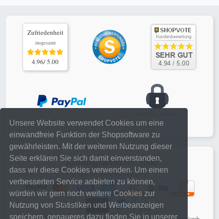
Zufriedenheit
insgesamt
4.96/ 5.00
Unsere Website verwendet Cookies um eine
einwandfreie Funktion der Shopsoftware zu
gewährleisten. Mit der weiteren Nutzung dieser
Seite erklären Sie sich damit einverstanden,
Zahlungsarten im Shop
dass wir diese Cookies verwenden. Um einen
je nach Verfügbarkeit bei PayPal
verbesserten Service anbieten zu können,
würden wir gern noch weitere Cookies zur
Nutzung von Statistiken und Werbeanzeigen
speichern, genaueres dazu finden Sie in unserer
schnelle, sichere online Zahlungen mit PayPal Checkout oder klassische Vorab-