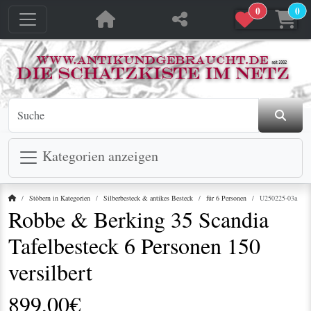
0
0
jetzt in den Warenkorb
jetzt in den Warenkorb
Kategorien anzeigen
Startseite
Stöbern in Kategorien
Silberbesteck & antikes Besteck
für 6 Personen
U250225-03a
Robbe & Berking 35 Scandia
Tafelbesteck 6 Personen 150
versilbert
899,00€