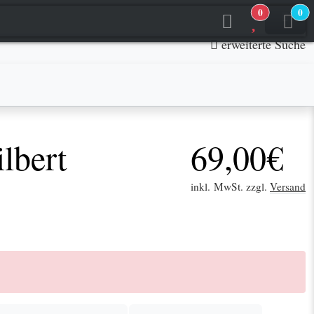
0
0
jetzt in den Warenkorb
jetzt in den Warenkorb
erweiterte Suche
lbert
69,00€
inkl. MwSt. zzgl.
Versand