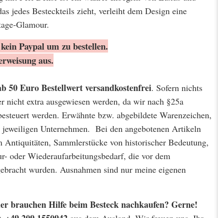
das jedes Besteckteils zieht, verleiht dem Design eine
tage-Glamour.
kein Paypal um zu bestellen.
erweisung aus.
ab 50 Euro Bestellwert
versandkostenfrei
. Sofern nichts
er nicht extra ausgewiesen werden, da wir nach §25a
besteuert werden. Erwähnte bzw. abgebildete Warenzeichen,
jeweiligen Unternehmen. Bei den angebotenen Artikeln
m Antiquitäten, Sammlerstücke von historischer Bedeutung,
r- oder Wiederaufarbeitungsbedarf, die vor dem
 gebracht wurden. Ausnahmen sind nur meine eigenen
 oder brauchen Hilfe beim Besteck nachkaufen? Gerne!
w. +49 209 1550942
aus dem Ausland. Wir freuen uns. Ihr