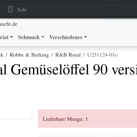
elöffel 90 versilbert
elöffel 90 versilbert
g
Sale
riat
Schmuck
Verschiedenes
ck
Robbe & Berking
R&B Royal
U251124-01o
 Gemüselöffel 90 versi
.
Lieferbare Menge: 1