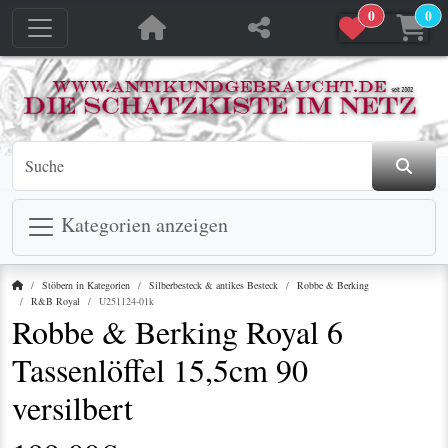
0
0
jetzt in den Warenkorb
jetzt in den Warenkorb
Kategorien anzeigen
Startseite
Stöbern in Kategorien
Silberbesteck & antikes Besteck
Robbe & Berking
R&B Royal
U251124-01k
Robbe & Berking Royal 6
Tassenlöffel 15,5cm 90
versilbert