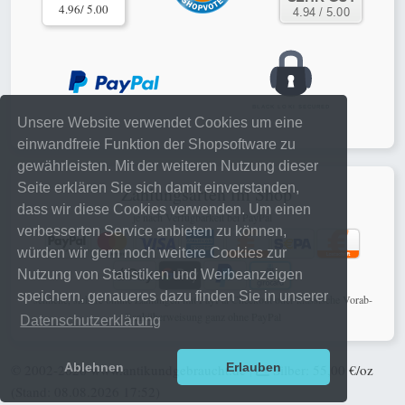
4.96/ 5.00
Unsere Website verwendet Cookies um eine
einwandfreie Funktion der Shopsoftware zu
gewährleisten. Mit der weiteren Nutzung dieser
Seite erklären Sie sich damit einverstanden,
Zahlungsarten im Shop
dass wir diese Cookies verwenden. Um einen
je nach Verfügbarkeit bei PayPal
verbesserten Service anbieten zu können,
würden wir gern noch weitere Cookies zur
Nutzung von Statistiken und Werbeanzeigen
speichern, genaueres dazu finden Sie in unserer
schnelle, sichere online Zahlungen mit PayPal Checkout oder klassische Vorab-
Banküberweisung ganz ohne PayPal
Datenschutzerklärung
Ablehnen
Erlauben
© 2002-2026
www.antikundgebraucht.de
|
Silber: 55,00 €/oz
(Stand: 08.08.2026 17:52)