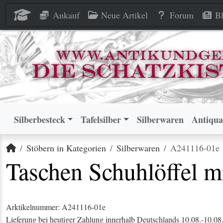
Taschen Schuhlöffel mit Öse 
Taschen Schuhlöffel mit Öse 
Ankauf
Neue Artikel
Forum
Bl
Silberbesteck
Tafelsilber
Silberwaren
Antiqua
Startseite
Stöbern in Kategorien
Silberwaren
A241116-01e
Taschen Schuhlöffel m
Arktikelnummer: A241116-01e
Lieferung bei heutiger Zahlung innerhalb Deutschlands 10.08.-10.08