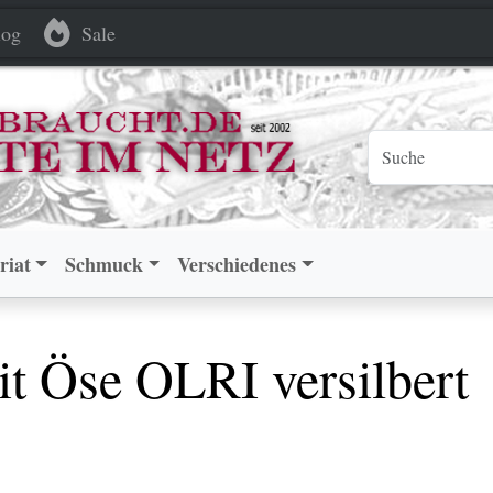
OLRI versilbert
OLRI versilbert
og
Sale
riat
Schmuck
Verschiedenes
it Öse OLRI versilbert
.