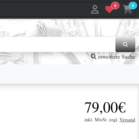
0
0
jetzt in den Warenkorb
jetzt in den Warenkorb
erweiterte Suche
79,00€
inkl. MwSt. zzgl.
Versand