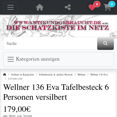
0
0
jetzt in den Warenkorb
jetzt in den Warenkorb
Kategorien anzeigen
Startseite
Stöbern in Kategorien
Silberbesteck & antikes Besteck
Wellner
Wellner 136 Eva
U251001-02b
Wellner 136 Eva Tafelbesteck 6
Personen versilbert
179,00€
inkl. MwSt. zzgl.
Versand