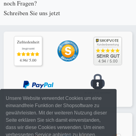
noch Fragen?
Schreiben Sie uns
jetzt
Zufriedenheit
insgesamt
4.96/ 5.00
Unsere Website verwendet Cookies um eine
einwandfreie Funktion der Shopsoftware zu
gewährleisten. Mit der weiteren Nutzung dieser
Seite erklären Sie sich damit einverstanden,
Zahlungsarten im Shop
dass wir diese Cookies verwenden. Um einen
je nach Verfügbarkeit bei PayPal
verbesserten Service anbieten zu können,