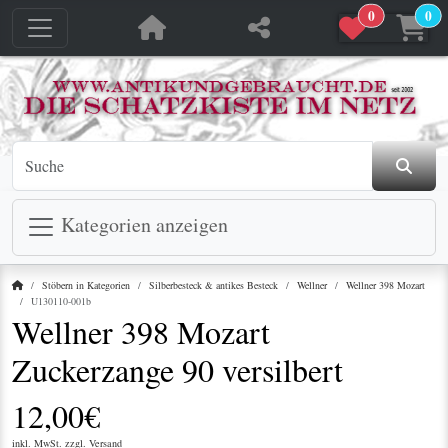
0
0
jetzt in den Warenkorb
jetzt in den Warenkorb
Kategorien anzeigen
Startseite
Stöbern in Kategorien
Silberbesteck & antikes Besteck
Wellner
Wellner 398 Mozart
U130110-001b
Wellner 398 Mozart
Zuckerzange 90 versilbert
12,00€
inkl. MwSt. zzgl.
Versand