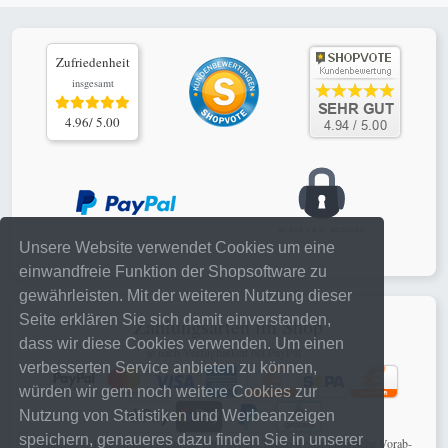
Zufriedenheit
insgesamt
4.96/ 5.00
Unsere Website verwendet Cookies um eine
einwandfreie Funktion der Shopsoftware zu
gewährleisten. Mit der weiteren Nutzung dieser
Seite erklären Sie sich damit einverstanden,
Zahlungsarten im Shop
dass wir diese Cookies verwenden. Um einen
je nach Verfügbarkeit bei PayPal
verbesserten Service anbieten zu können,
würden wir gern noch weitere Cookies zur
Nutzung von Statistiken und Werbeanzeigen
speichern, genaueres dazu finden Sie in unserer
schnelle, sichere online Zahlungen mit PayPal Checkout oder klassische Vorab-