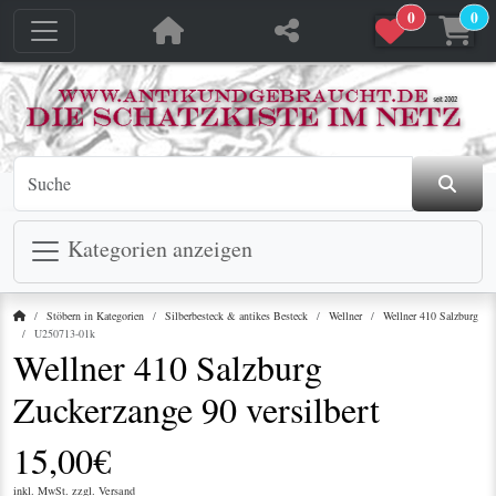
0
0
jetzt in den Warenkorb
jetzt in den Warenkorb
Kategorien anzeigen
Startseite
Stöbern in Kategorien
Silberbesteck & antikes Besteck
Wellner
Wellner 410 Salzburg
U250713-01k
Wellner 410 Salzburg
Zuckerzange 90 versilbert
15,00€
inkl. MwSt. zzgl.
Versand