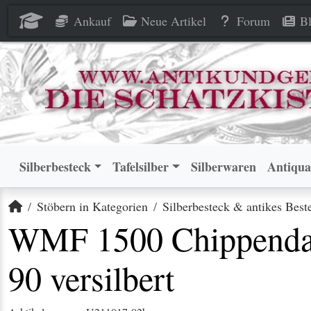
WMF 1500 Chippendale Tafelb
WMF 1500 Chippendale Tafelb
Ankauf
Neue Artikel
Forum
Bl
Silberbesteck
Tafelsilber
Silberwaren
Antiqua
Startseite
Stöbern in Kategorien
Silberbesteck & antikes Best
WMF 1500 Chippendale
90 versilbert