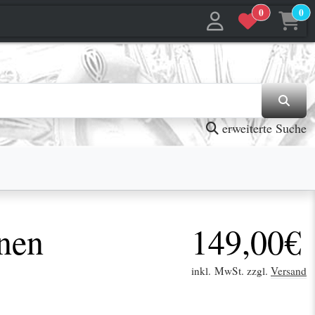
0
0
jetzt in den Warenkorb
jetzt in den Warenkorb
erweiterte Suche
nen
149,00€
inkl. MwSt. zzgl.
Versand