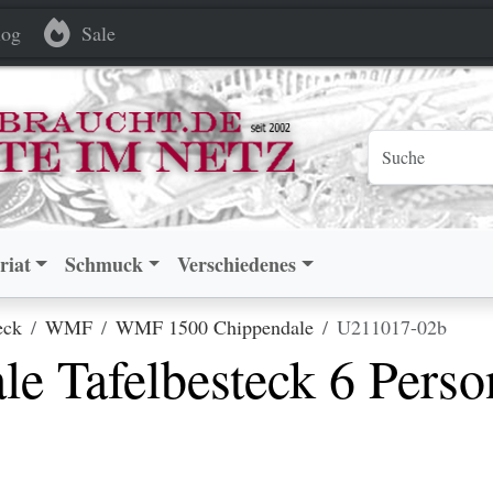
esteck 6 Personen 90 versilbert
esteck 6 Personen 90 versilbert
og
Sale
riat
Schmuck
Verschiedenes
eck
WMF
WMF 1500 Chippendale
U211017-02b
 Tafelbesteck 6 Perso