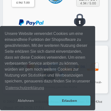
4.96/ 5.00
Unsere Website verwendet Cookies um eine
einwandfreie Funktion der Shopsoftware zu
gewährleisten. Mit der weiteren Nutzung dieser
Seite erklären Sie sich damit einverstanden,
Zahlungsarten im Shop
dass wir diese Cookies verwenden. Um einen
je nach Verfügbarkeit bei PayPal
verbesserten Service anbieten zu können,
würden wir gern noch weitere Cookies zur
Nutzung von Statistiken und Werbeanzeigen
speichern, genaueres dazu finden Sie in unserer
schnelle, sichere online Zahlungen mit PayPal Checkout oder klassische Vorab-
Banküberweisung ganz ohne PayPal
Datenschutzerklärung
Ablehnen
Erlauben
© 2002-2026
www.antikundgebraucht.de
|
Silber: 54,85 €/oz
(Stand: 07.08.2026 17:51)