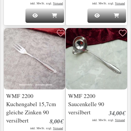
inkl. MwSt. zzgl.
Versand
inkl. MwSt. zzgl.
Versand
WMF 2200
WMF 2200
Kuchengabel 15,7cm
Saucenkelle 90
gleiche Zinken 90
versilbert
34,00€
versilbert
8,00€
inkl. MwSt. zzgl.
Versand
inkl. MwSt. zzgl.
Versand