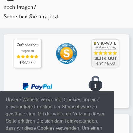
noch Fragen?
Schreiben Sie uns
jetzt
Zufriedenheit
insgesamt
4.96/ 5.00
Unsere Website verwendet Cookies um eine
einwandfreie Funktion der Shopsoftware zu
gewährleisten. Mit der weiteren Nutzung dieser
Seite erklären Sie sich damit einverstanden,
Zahlungsarten im Shop
dass wir diese Cookies verwenden. Um einen
je nach Verfügbarkeit bei PayPal