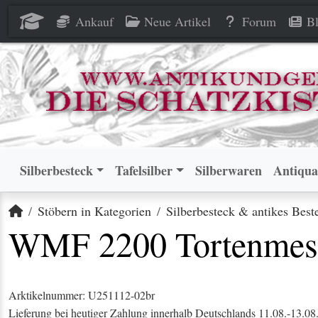
WMF 2200 Tortenmesser 90 v
WMF 2200 Tortenmesser 90 v
Ankauf
Neue Artikel
Forum
Bl
Silberbesteck
Tafelsilber
Silberwaren
Antiqua
Startseite
Stöbern in Kategorien
Silberbesteck & antikes Best
WMF 2200 Tortenmesse
Arktikelnummer: U251112-02br
Lieferung bei heutiger Zahlung innerhalb Deutschlands 11.08.-13.08