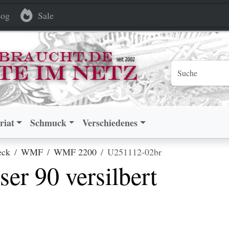
ersilbert
ersilbert
og
Sale
riat
Schmuck
Verschiedenes
eck
WMF
WMF 2200
U251112-02br
r 90 versilbert
.