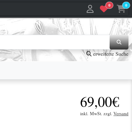
0
0
jetzt in den Warenkorb
jetzt in den Warenkorb
erweiterte Suche
69,00€
inkl. MwSt. zzgl.
Versand