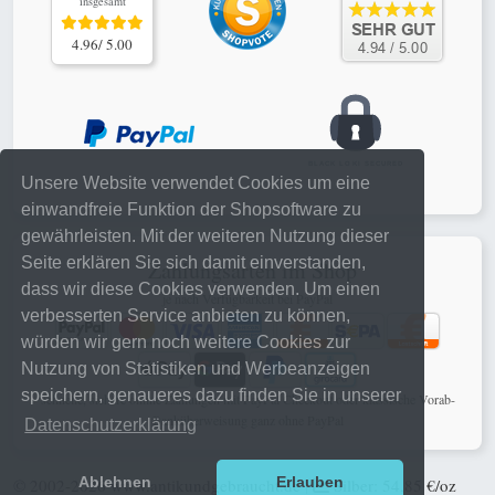
insgesamt
4.96/ 5.00
Unsere Website verwendet Cookies um eine
einwandfreie Funktion der Shopsoftware zu
gewährleisten. Mit der weiteren Nutzung dieser
Seite erklären Sie sich damit einverstanden,
Zahlungsarten im Shop
dass wir diese Cookies verwenden. Um einen
je nach Verfügbarkeit bei PayPal
verbesserten Service anbieten zu können,
würden wir gern noch weitere Cookies zur
Nutzung von Statistiken und Werbeanzeigen
speichern, genaueres dazu finden Sie in unserer
schnelle, sichere online Zahlungen mit PayPal Checkout oder klassische Vorab-
Banküberweisung ganz ohne PayPal
Datenschutzerklärung
Ablehnen
Erlauben
© 2002-2026
www.antikundgebraucht.de
|
Silber: 54,85 €/oz