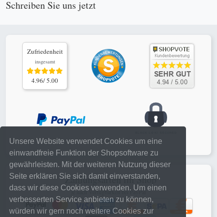
Schreiben Sie uns
jetzt
Zufriedenheit
insgesamt
4.96/ 5.00
Unsere Website verwendet Cookies um eine
einwandfreie Funktion der Shopsoftware zu
gewährleisten. Mit der weiteren Nutzung dieser
Seite erklären Sie sich damit einverstanden,
Zahlungsarten im Shop
dass wir diese Cookies verwenden. Um einen
je nach Verfügbarkeit bei PayPal
verbesserten Service anbieten zu können,
würden wir gern noch weitere Cookies zur