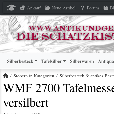
WMF 2700 Tafelmesser 23,2cm
WMF 2700 Tafelmesser 23,2cm
Ankauf
Neue Artikel
Forum
Bl
Silberbesteck
Tafelsilber
Silberwaren
Antiqua
Startseite
Stöbern in Kategorien
Silberbesteck & antikes Best
WMF 2700 Tafelmesse
versilbert