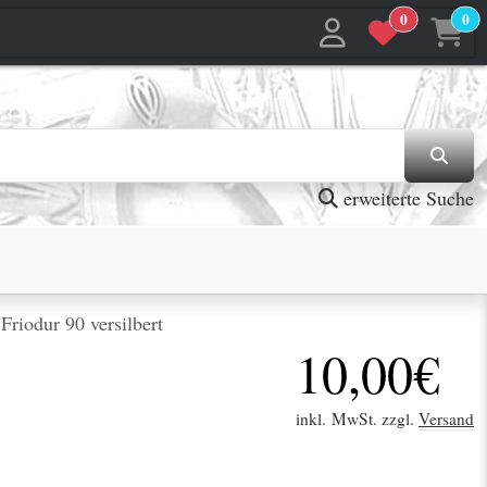
0
0
jetzt in den Warenkorb
jetzt in den Warenkorb
erweiterte Suche
iodur 90 versilbert
10,00€
inkl. MwSt. zzgl.
Versand