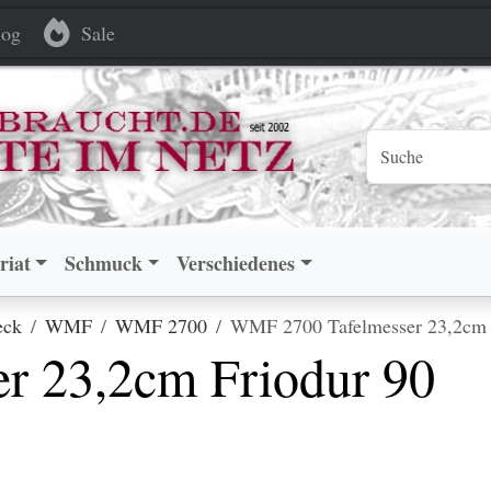
 Friodur 90 versilbert
 Friodur 90 versilbert
og
Sale
riat
Schmuck
Verschiedenes
eck
WMF
WMF 2700
WMF 2700 Tafelmesser 23,2cm Fr
r 23,2cm Friodur 90