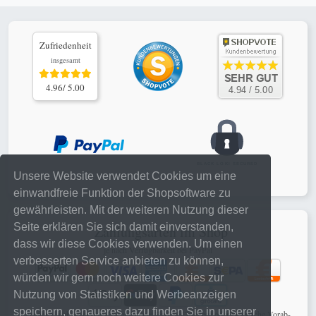
Zufriedenheit
insgesamt
4.96/ 5.00
Unsere Website verwendet Cookies um eine
einwandfreie Funktion der Shopsoftware zu
gewährleisten. Mit der weiteren Nutzung dieser
Seite erklären Sie sich damit einverstanden,
Zahlungsarten im Shop
dass wir diese Cookies verwenden. Um einen
je nach Verfügbarkeit bei PayPal
verbesserten Service anbieten zu können,
würden wir gern noch weitere Cookies zur
Nutzung von Statistiken und Werbeanzeigen
speichern, genaueres dazu finden Sie in unserer
schnelle, sichere online Zahlungen mit PayPal Checkout oder klassische Vorab-