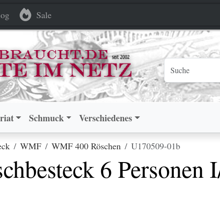
k 6 Personen I/O versilbert
k 6 Personen I/O versilbert
og
Sale
riat
Schmuck
Verschiedenes
eck
WMF
WMF 400 Röschen
U170509-01b
hbesteck 6 Personen I