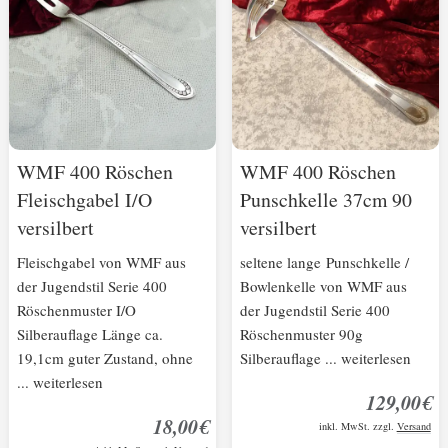
WMF 400 Röschen
WMF 400 Röschen
Fleischgabel I/O
Punschkelle 37cm 90
versilbert
versilbert
Fleischgabel von WMF aus
seltene lange Punschkelle /
der Jugendstil Serie 400
Bowlenkelle von WMF aus
Röschenmuster I/O
der Jugendstil Serie 400
Silberauflage Länge ca.
Röschenmuster 90g
19,1cm guter Zustand, ohne
Silberauflage ... weiterlesen
... weiterlesen
129,00€
18,00€
inkl. MwSt. zzgl.
Versand