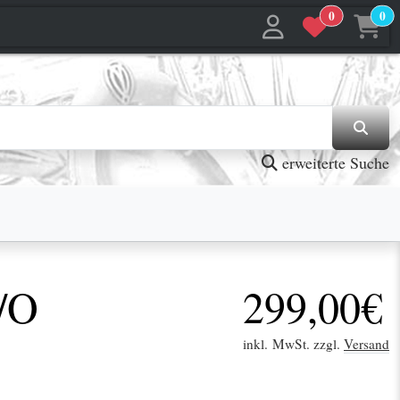
0
0
jetzt in den Warenkorb
jetzt in den Warenkorb
erweiterte Suche
/O
299,00€
inkl. MwSt. zzgl.
Versand