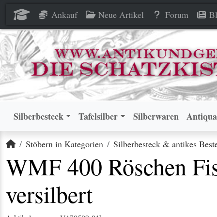
WMF 400 Röschen Fischbestec
WMF 400 Röschen Fischbestec
Ankauf
Neue Artikel
Forum
Bl
Silberbesteck
Tafelsilber
Silberwaren
Antiqua
Startseite
Stöbern in Kategorien
Silberbesteck & antikes Best
WMF 400 Röschen Fisc
versilbert