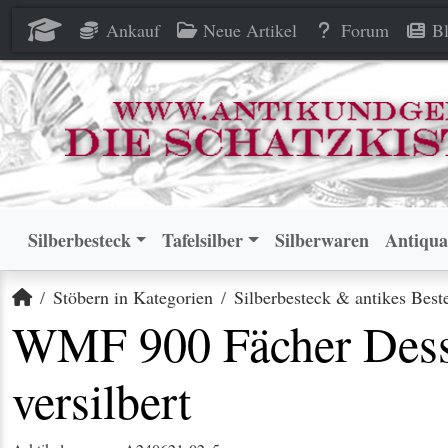
WMF 900 Fächer Dessertbeste
WMF 900 Fächer Dessertbeste
Ankauf
Neue Artikel
Forum
Bl
Silberbesteck
Tafelsilber
Silberwaren
Antiqua
Startseite
Stöbern in Kategorien
Silberbesteck & antikes Best
WMF 900 Fächer Desse
versilbert