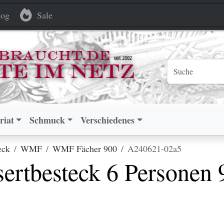
ck 6 Personen 90 versilbert
ck 6 Personen 90 versilbert
og
Sale
riat
Schmuck
Verschiedenes
eck
WMF
WMF Fächer 900
A240621-02a5
rtbesteck 6 Personen 