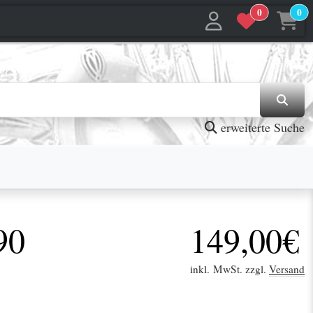
0
0
jetzt in den Warenkorb
jetzt in den Warenkorb
erweiterte Suche
90
149,00€
inkl. MwSt. zzgl.
Versand