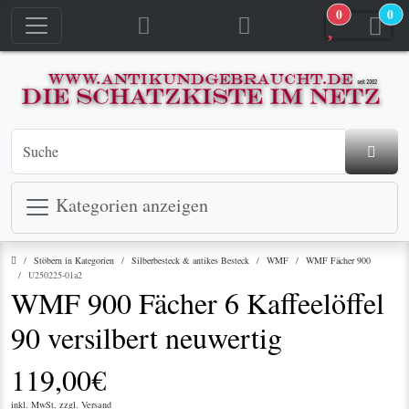
0
0
jetzt in den Warenkorb
jetzt in den Warenkorb
Kategorien anzeigen
Startseite
Stöbern in Kategorien
Silberbesteck & antikes Besteck
WMF
WMF Fächer 900
U250225-01a2
WMF 900 Fächer 6 Kaffeelöffel
90 versilbert neuwertig
119,00€
inkl. MwSt. zzgl.
Versand