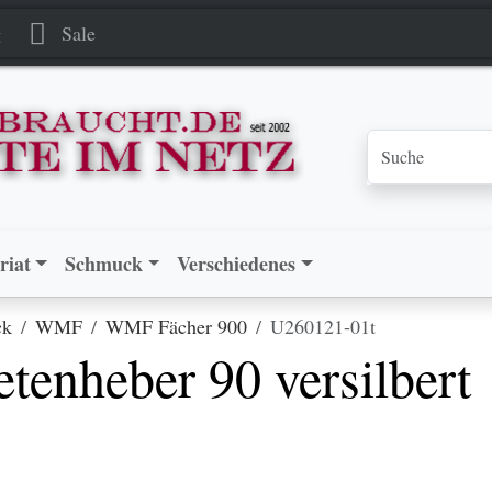
r 90 versilbert
r 90 versilbert
g
Sale
riat
Schmuck
Verschiedenes
ck
WMF
WMF Fächer 900
U260121-01t
enheber 90 versilbert
.