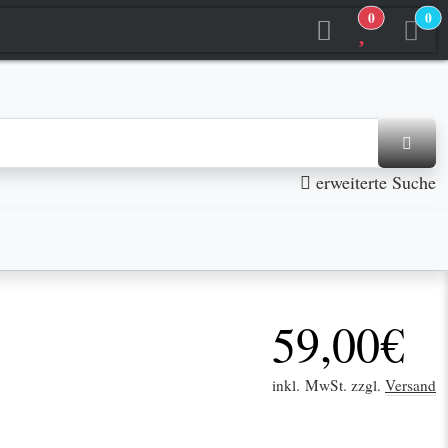
0
0
jetzt in den Warenkorb
jetzt in den Warenkorb
erweiterte Suche
59,00€
inkl. MwSt. zzgl.
Versand