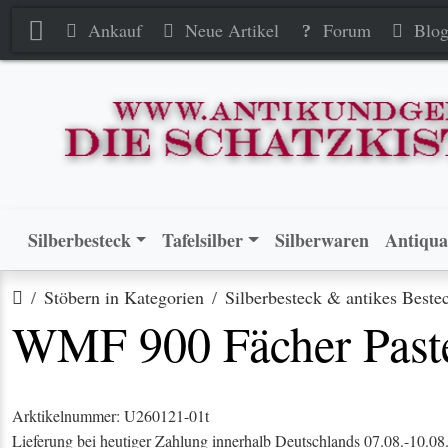
WMF 900 Fächer Pastetenhebe
WMF 900 Fächer Pastetenhebe
Ankauf
Neue Artikel
Forum
Blo
Silberbesteck
Tafelsilber
Silberwaren
Antiqua
Startseite
Stöbern in Kategorien
Silberbesteck & antikes Beste
WMF 900 Fächer Pastet
Arktikelnummer: U260121-01t
Lieferung bei heutiger Zahlung innerhalb Deutschlands 07.08.-10.08