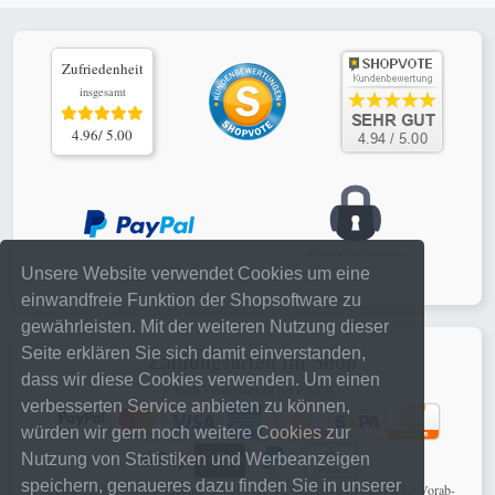
Zufriedenheit
insgesamt
4.96/ 5.00
Unsere Website verwendet Cookies um eine
einwandfreie Funktion der Shopsoftware zu
gewährleisten. Mit der weiteren Nutzung dieser
Seite erklären Sie sich damit einverstanden,
Zahlungsarten im Shop
dass wir diese Cookies verwenden. Um einen
je nach Verfügbarkeit bei PayPal
verbesserten Service anbieten zu können,
würden wir gern noch weitere Cookies zur
Nutzung von Statistiken und Werbeanzeigen
speichern, genaueres dazu finden Sie in unserer
schnelle, sichere online Zahlungen mit PayPal Checkout oder klassische Vorab-