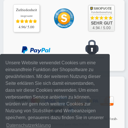
Zufriedenheit
insgesamt
4.96/ 5.00
Unsere Website verwendet Cookies um eine
einwandfreie Funktion der Shopsoftware zu
gewährleisten. Mit der weiteren Nutzung dieser
Seite erklären Sie sich damit einverstanden,
Zahlungsarten im Shop
dass wir diese Cookies verwenden. Um einen
je nach Verfügbarkeit bei PayPal
verbesserten Service anbieten zu können,
würden wir gern noch weitere Cookies zur
Nutzung von Statistiken und Werbeanzeigen
speichern, genaueres dazu finden Sie in unserer
schnelle, sichere online Zahlungen mit PayPal Checkout oder klassische Vorab-
Banküberweisung ganz ohne PayPal
Datenschutzerklärung