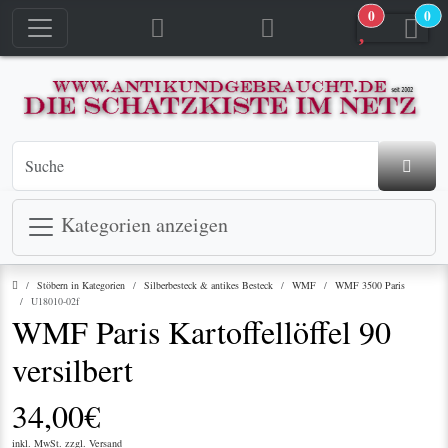
0
0
jetzt in den Warenkorb
jetzt in den Warenkorb
Kategorien anzeigen
Startseite
Stöbern in Kategorien
Silberbesteck & antikes Besteck
WMF
WMF 3500 Paris
U18010-02f
WMF Paris Kartoffellöffel 90
versilbert
34,00€
inkl. MwSt. zzgl.
Versand