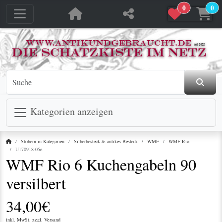
0
0
jetzt in den Warenkorb
jetzt in den Warenkorb
Kategorien anzeigen
Startseite
Stöbern in Kategorien
Silberbesteck & antikes Besteck
WMF
WMF Rio
U170918-05e
WMF Rio 6 Kuchengabeln 90
versilbert
34,00€
inkl. MwSt. zzgl.
Versand