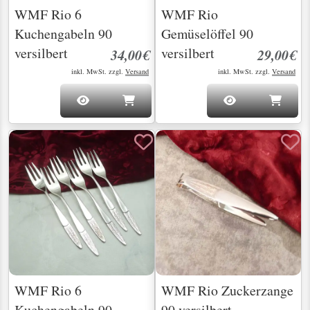
WMF Rio 6
WMF Rio
Kuchengabeln 90
Gemüselöffel 90
versilbert
versilbert
34,00€
29,00€
inkl. MwSt. zzgl.
Versand
inkl. MwSt. zzgl.
Versand
WMF Rio 6
WMF Rio Zuckerzange
Kuchengabeln 90
90 versilbert