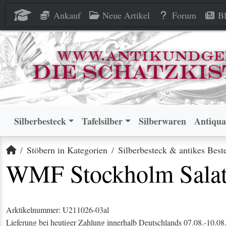
WMF Stockholm Salatbesteck 
WMF Stockholm Salatbesteck 
Ankauf
Neue Artikel
Forum
Bl
Silberbesteck
Tafelsilber
Silberwaren
Antiqua
Startseite
Stöbern in Kategorien
Silberbesteck & antikes Best
WMF Stockholm Salatb
Arktikelnummer: U211026-03al
Lieferung bei heutiger Zahlung innerhalb Deutschlands 07.08.-10.08