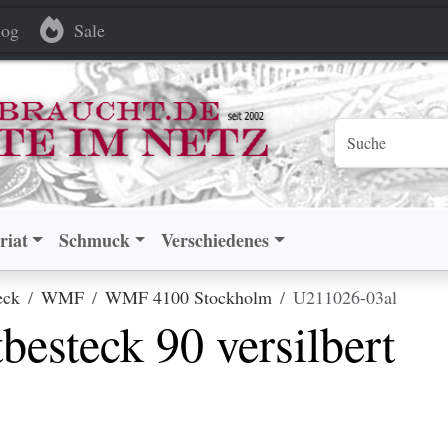
90 versilbert
90 versilbert
og
Sale
riat
Schmuck
Verschiedenes
eck
WMF
WMF 4100 Stockholm
U211026-03al
esteck 90 versilbert
.