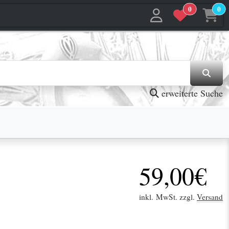
0
0
jetzt in den Warenkorb
jetzt in den Warenkorb
erweiterte Suche
59,00€
inkl. MwSt. zzgl.
Versand