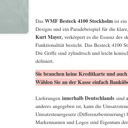
WMF Besteck 4100 Stockholm
Das
ist ein
Designs und ein Paradebeispiel für die klar
Kurt Mayer,
verkörpert es die Essenz des s
Funktionalität besticht. Das Besteck 4100 S
Die Griffe sind zylindrisch und leicht konis
definiert.
Sie brauchen keine Kreditkarte und auch 
Wählen Sie an der Kasse einfach Banküb
innerhalb Deutschlands
Lieferungen
sind
anderes angegeben ist, kann die Umsatzsteu
Umsatzsteuergesetz (Differenzbesteuerung) 
Markennamen und Logos sind Eigentum der 