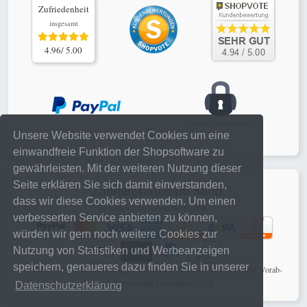
Zufriedenheit
insgesamt
4.96/ 5.00
Unsere Website verwendet Cookies um eine
einwandfreie Funktion der Shopsoftware zu
gewährleisten. Mit der weiteren Nutzung dieser
Seite erklären Sie sich damit einverstanden,
Zahlungsarten im Shop
dass wir diese Cookies verwenden. Um einen
je nach Verfügbarkeit bei PayPal
verbesserten Service anbieten zu können,
würden wir gern noch weitere Cookies zur
Nutzung von Statistiken und Werbeanzeigen
speichern, genaueres dazu finden Sie in unserer
schnelle, sichere online Zahlungen mit PayPal Checkout oder klassische Vorab-
Banküberweisung ganz ohne PayPal
Datenschutzerklärung