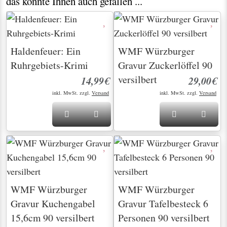
das könnte Ihnen auch gefallen ...
Haldenfeuer: Ein
WMF Würzburger
Ruhrgebiets-Krimi
Gravur Zuckerlöffel 90
versilbert
14,99€
29,00€
inkl. MwSt. zzgl.
Versand
inkl. MwSt. zzgl.
Versand
WMF Würzburger
WMF Würzburger
Gravur Kuchengabel
Gravur Tafelbesteck 6
15,6cm 90 versilbert
Personen 90 versilbert