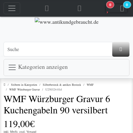
0
0
jetzt in den Warenkorb
jetzt in den Warenkorb
Kategorien anzeigen
Startseite
Stöbern in Kategorien
Silberbesteck & antikes Besteck
WMF
WMF Würzburger Gravur
U250324-01d
WMF Würzburger Gravur 6
Kuchengabeln 90 versilbert
119,00€
inkl. MwSt. zzgl.
Versand